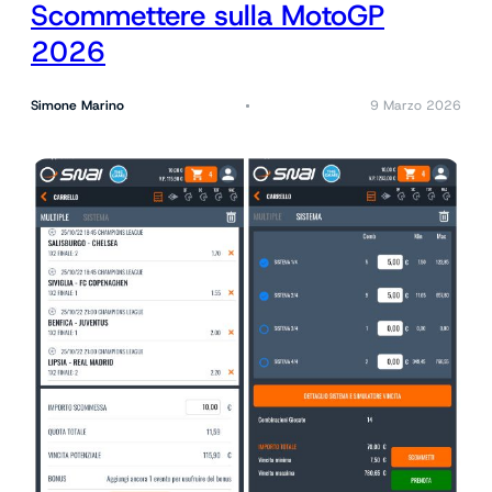
Scommettere sulla MotoGP
2026
Simone Marino
9 Marzo 2026