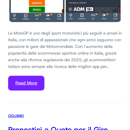
La MotoGP è uno degli sport motoristici più seguiti e amati in
Italia, con milioni di appassionati che ogni anno seguono con
passione le gare del Motomondiale. Con l’aumento della
popolarità delle scommesse sportive online in Italia, grazie
anche alla riforma regolatoria del 2025, gli scommettitori
italiani sono sempre alla ricerca delle migliori app per…
Read More
CICLISMO
Pronostici e Quote per il Giro