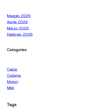
Maggio 2026
Aprile 2026
Marzo 2026
Febbraio 2026
Categories
Calcio
Ciclismo
Motori
NBA
Tags