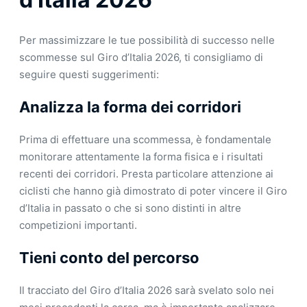
Per massimizzare le tue possibilità di successo nelle
scommesse sul Giro d’Italia 2026, ti consigliamo di
seguire questi suggerimenti:
Analizza la forma dei corridori
Prima di effettuare una scommessa, è fondamentale
monitorare attentamente la forma fisica e i risultati
recenti dei corridori. Presta particolare attenzione ai
ciclisti che hanno già dimostrato di poter vincere il Giro
d’Italia in passato o che si sono distinti in altre
competizioni importanti.
Tieni conto del percorso
Il tracciato del Giro d’Italia 2026 sarà svelato solo nei