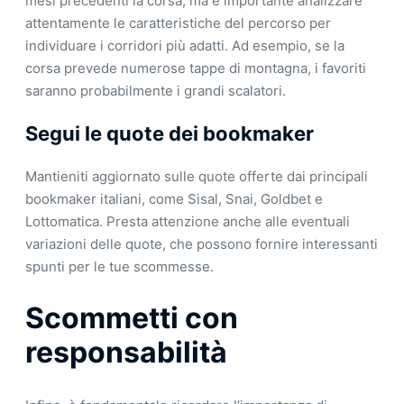
mesi precedenti la corsa, ma è importante analizzare
attentamente le caratteristiche del percorso per
individuare i corridori più adatti. Ad esempio, se la
corsa prevede numerose tappe di montagna, i favoriti
saranno probabilmente i grandi scalatori.
Segui le quote dei bookmaker
Mantieniti aggiornato sulle quote offerte dai principali
bookmaker italiani, come Sisal, Snai, Goldbet e
Lottomatica. Presta attenzione anche alle eventuali
variazioni delle quote, che possono fornire interessanti
spunti per le tue scommesse.
Scommetti con
responsabilità