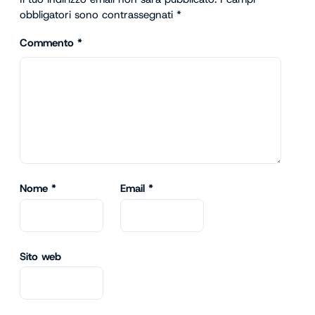
obbligatori sono contrassegnati
*
Commento
*
Nome
*
Email
*
Sito web