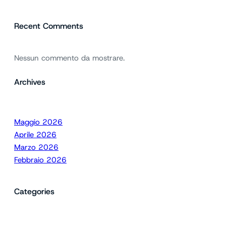
Recent Comments
Nessun commento da mostrare.
Archives
Maggio 2026
Aprile 2026
Marzo 2026
Febbraio 2026
Categories