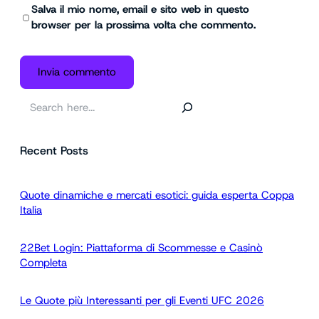
Salva il mio nome, email e sito web in questo
browser per la prossima volta che commento.
C
e
r
Recent Posts
c
a
Quote dinamiche e mercati esotici: guida esperta Coppa
Italia
22Bet Login: Piattaforma di Scommesse e Casinò
Completa
Le Quote più Interessanti per gli Eventi UFC 2026