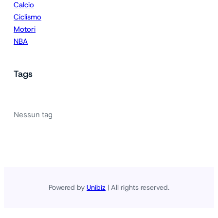
Calcio
Ciclismo
Motori
NBA
Tags
Nessun tag
Powered by
Unibiz
| All rights reserved.